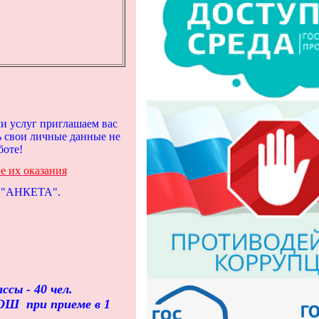
и услуг приглашаем вас
ь свои личные данные не
боте!
е их оказания
й "АНКЕТА".
сы - 40 чел.
ОШ при приеме в 1