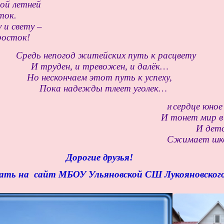
ной летней
ток.
 и свету –
росток!
Средь непогод житейских путь к расцвету
И труден, и тревожен, и далёк…
Но нескончаем этот путь к успеху,
Пока надежды тлеет уголек…
сердце юное 
И
И тонет мир в 
И детс
Сжимает школа
Дорогие друзья!
ть на сайт МБОУ Ульяновской СШ Лукояновского