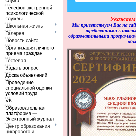
служб
Телефон экстренной
психологической
Уважаемы
службы
Мы приветствуем Вас на са
Школьная жизнь
требованиями к школь
Галерея
образовательными программами
Новости сайта
объ
Организация личного
приема граждан
Гостевая
Задать вопрос
Доска объявлений
Проведение
специальной оценки
условий труда
VK
Образовательная
платформа —
Электронный журнал
Центр образования
цифрового и