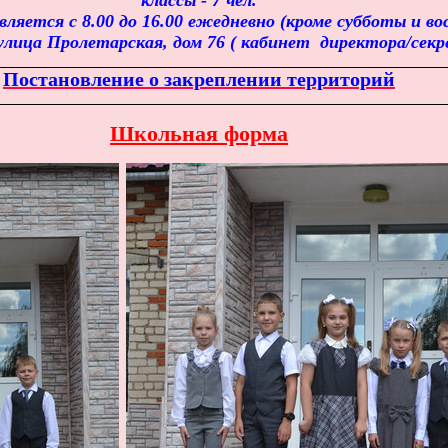
классы - 7 чел.
яется с 8.00 до 16.00 ежедневно (кроме субботы и вос
 улица Пролетарская, дом 76 ( кабинет директора/секр
Постановление о закреплении территорий
Школьная форма