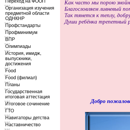
Переход на ФООП
Как часто мы порою зной
Организация изучения
Благословляем ливневый по
предметной области
Так тянется к теплу, добру
ОДНКНР
Души ребёнка трепетный 
Профстандарты
Профминимум
ВПР
Олимпиады
История, имидж,
выпускники,
достижения
Food
Food (филиал)
Планы
Государственная
итоговая аттестация
Добро пожалова
Итоговое сочинение
ГТО
Навигаторы детства
Наставничество