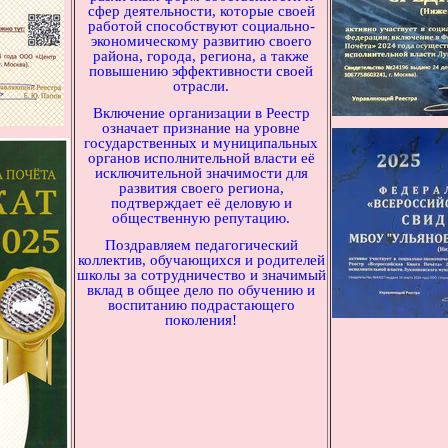
сфер деятельности, которые своей
работой способствуют социально-
экономическому развитию своего
района, города, региона, а также
повышению эффективности своей
отрасли.
Включение организации в Реестр
означает признание на уровне
государственных и муниципальных
органов исполнительной власти её
исключительной значимости для
развития своего региона,
подтверждает её деловую и
общественную репутацию.
Поздравляем педагогический
коллектив, обучающихся и родителей
школы за сотрудничество и значимый
вклад в общее дело по обучению и
воспитанию подрастающего
поколения!