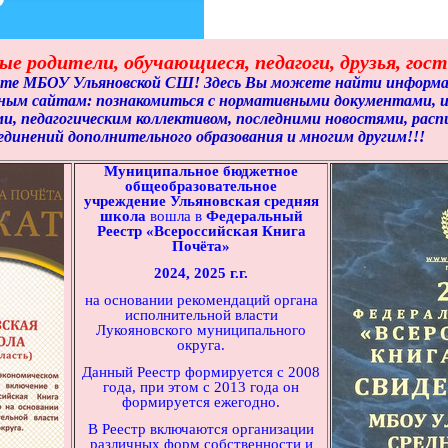
е родители, обучающиеся, педагоги, друзья, гост
йте МБОУ Ульяновской СШ! Здесь Вы можете найти информа
ным сайтам: познакомиться с нормативными документами, 
, педагогическим коллективом, последними новостями, распи
единений дополнительного образования и многим другим!!!
Муниципальное бюджетное
общеобразовательное
учреждение
Ульяновская средняя
школа
вошла
в
Федеральный
Реестр «Всероссийская Книга
Почёта»
2024, 2025 г.г.
на основании рекомендаций органа
исполнительной власти
Лукояновского муниципального
округа.
Данный Реестр формируется с 2008
года, при этом с 2013 года он
формируется ежегодно.
В Реестр включаются организации
различных форм собственности и