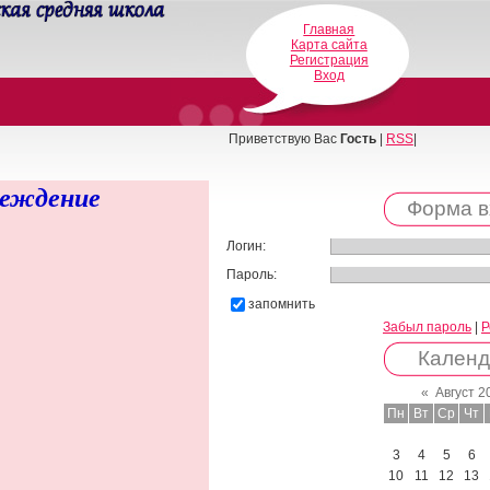
Главная
Карта сайта
Регистрация
Вход
Приветствую Вас
Гость
|
RSS
|
реждение
Форма в
Логин:
Пароль:
запомнить
Забыл пароль
|
Р
Календ
«
Август 2
Пн
Вт
Ср
Чт
3
4
5
6
10
11
12
13