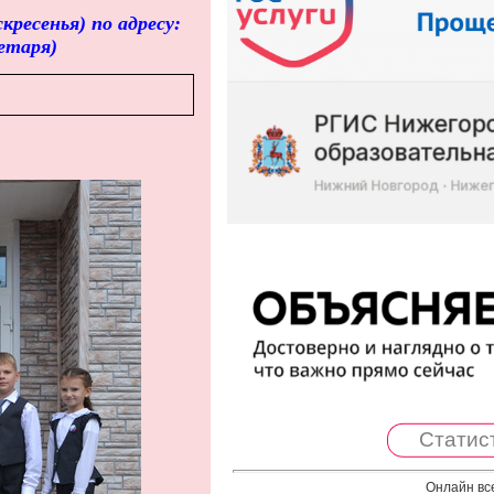
кресенья) по адресу:
етаря)
Статис
Онлайн вс