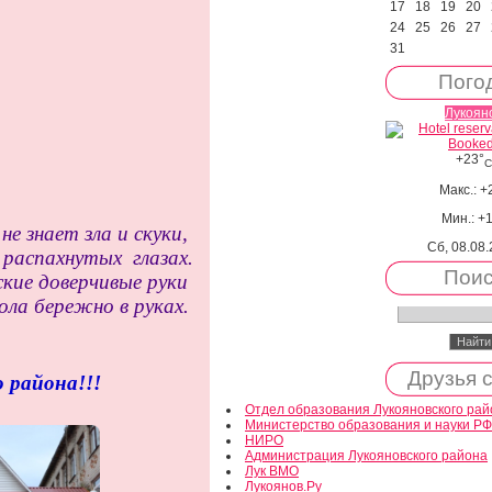
17
18
19
20
24
25
26
27
31
Пого
Лукоян
+
23°
C
Макс.:
+
Мин.:
+
1
не знает зла и скуки,
Сб, 08.08
распахнутых глазах.
Поис
кие доверчивые руки
 бережно в руках.
Друзья 
 района!!!
Отдел образования Лукояновского рай
Министерство образования и науки РФ
НИРО
Администрация Лукояновского района
Лук ВМО
Лукоянов.Ру